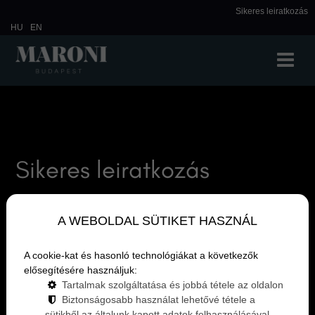
Sikeres leiratkozás
HU
EN
Sikeres leiratkozás
Sikeresen leiratkozott hírlevelünkről.
A WEBOLDAL SÜTIKET HASZNÁL
A cookie-kat és hasonló technológiákat a következők
elősegítésére használjuk:
Tartalmak szolgáltatása és jobbá tétele az oldalon
Biztonságosabb használat lehetővé tétele a
sütikből az általunk kapott adatok felhasználásával