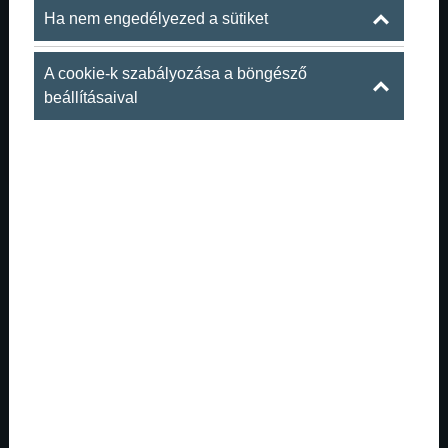
Ha nem engedélyezed a sütiket
A cookie-k szabályozása a böngésző
beállításaival
Amikor odakint tombol a nyár, odalent
indul az igazi buli | ...
Van az a forró nyári este Budapesten, amikor a város
egyszerre pezseg és izzik. A belvárosi utcák tele
vannak élettel, a teraszok megtelnek, a nyár mindenhol
ott van: a hosszú nappalokban, a késő estig tartó
beszélgetésekben, a spontán találkozásokban és ...