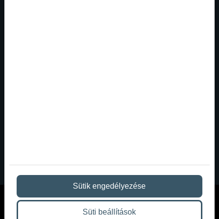
Nyugat-európai színvonalú party helyszín
Budapest belvárosáb...
Aki járt már berlini, barcelonai vagy londoni
bulihelyszínen, sokszor egészen más elvárásokkal
érkezik haza. Ott természetes a karakteres tér, a
tudatos fények, a jó hangzás, a privátabb clubhangulat
és az a fajta atmoszféra, amitől egy este nemcsak
progr...
Sütik engedélyezése
Süti beállítások