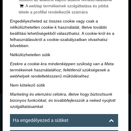
A weblap termékeinek szolgáltatása és jobbá
tétele a profillal rendelkezők számára
Engedélyezheted az összes cookie vagy csak a
nélkülözhetetlen cookie-k használatát, illetve további
beállítási lehetőségekből választhatsz. A cookie-król és a
felhasználásukról a cookie-szabályzatban olvashatsz
Maroni Blog
bővebben.
Nélkülözhetetlen sütik
Egy éjszaka, amire emlékezni fogsz – hírek,
Ezekre a cookie-kra mindenképpen szükség van a Meta
események és sztorik a Maroni világából.
termékeinek használatához; feltétlenül szükségesek a
webhelyek rendeltetésszerű működéséhez.
Nem kötelező sütik
Marketing és elemzési célokra, illetve hogy biztosítsunk
bizonyos funkciókat, és továbbfejlesszük a neked nyújtott
szolgáltatásainkat.
Ha engedélyezed a sütiket