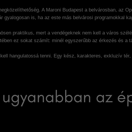
megközelíthetőség. A Maroni Budapest a belvárosban, az Op
ár gyalogosan is, ha az este más belvárosi programokkal ka
önösen praktikus, mert a vendégeknek nem kell a város szé
esetében ez sokat számít: minél egyszerűbb az érkezés és a 
ll hangulatossá tenni. Egy kész, karakteres, exkluzív tér, a
 ugyanabban az ép