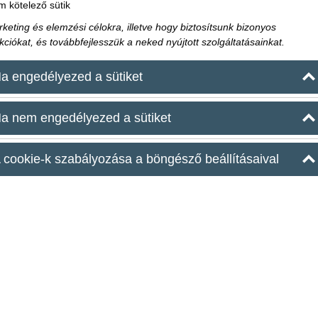
Egy igazán jó házibulihoz nem kell más, csak jó
 kötelező sütik
hangulat és egy hely, ahol mindenki kényelmese
keting és elemzési célokra, illetve hogy biztosítsunk bizonyos
kezdődik. Egy lakás hamar szűkös lesz, a sz
kciókat, és továbbfejlesszük a neked nyújtott szolgáltatásainkat.
zenének, a takarítás a szervezőre marad, és so
otthoni buli több kompromisszummal jár, mint
a engedélyezed a sütiket
Erre jelent tökéletes megoldást a házibuli helys
a nem engedélyezed a sütiket
buli hangulatát, de sokkal kényelmesebb, látvá
meg azt. Nem kell azon aggódni, hogy elfér-e 
 cookie-k szabályozása a böngésző beállításaival
hogyan jutnak haza a vendégek az este végén.
A Maroni Budapest belvárosi, exkluzív szórako
számára is alkalmas helyszín, így kifejezetten 
hangulatot szeretnének, de otthoni korlátok nél