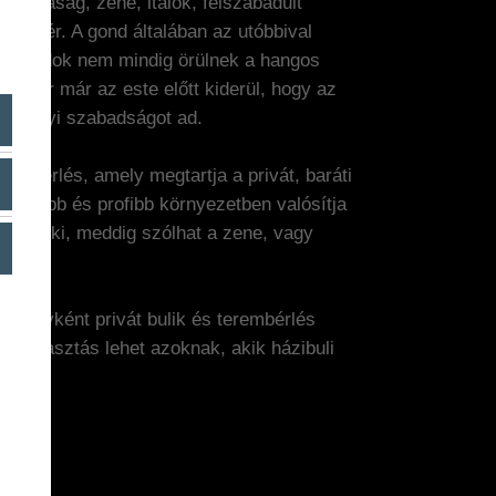
 társaság, zene, italok, felszabadult
n elfér. A gond általában az utóbbival
omszédok nem mindig örülnek a hangos
kszor már az este előtt kiderül, hogy az
 amennyi szabadságot ad.
zín bérlés, amely megtartja a privát, baráti
nyosabb és profibb környezetben valósítja
mindenki, meddig szólhat a zene, vagy
zóhelyként privát bulik és terembérlés
jó választás lehet azoknak, akik házibuli
kül.