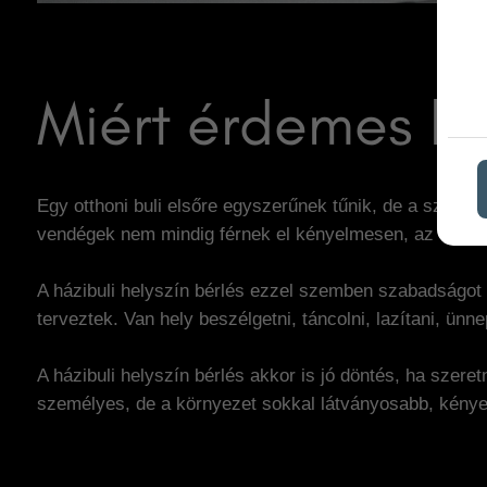
Miért érdemes ház
Egy otthoni buli elsőre egyszerűnek tűnik, de a szerve
vendégek nem mindig férnek el kényelmesen, az este vé
A házibuli helyszín bérlés ezzel szemben szabadságot
terveztek. Van hely beszélgetni, táncolni, lazítani, ünne
A házibuli helyszín bérlés akkor is jó döntés, ha szere
személyes, de a környezet sokkal látványosabb, kény