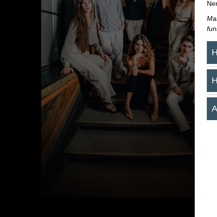
Nem
Mar
fun
H
H
A