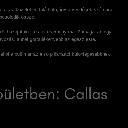
eraház közelében található, így a vendégek számára
pcsolódik össze.
léről hazajutniuk, és az esemény már önmagában egy
távozás, annál gördülékenyebb az egész este.
hol a buli már az első pillanattól különlegesebbnek
ületben: Callas