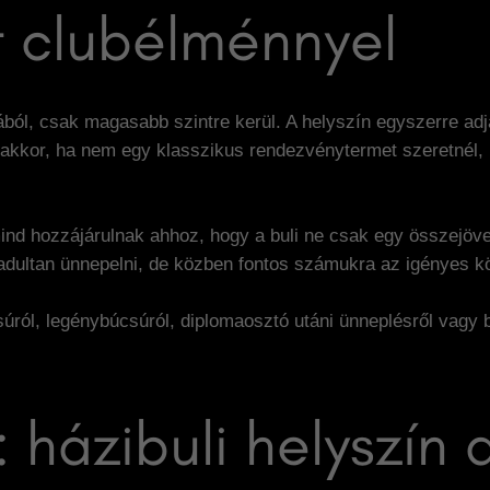
t clubélménnyel
ból, csak magasabb szintre kerül. A helyszín egyszerre adj
 akkor, ha nem egy klasszikus rendezvénytermet szeretnél,
mind hozzájárulnak ahhoz, hogy a buli ne csak egy összejöve
badultan ünnepelni, de közben fontos számukra az igényes k
úról, legénybúcsúról, diplomaosztó utáni ünneplésről vagy 
 házibuli helyszín 