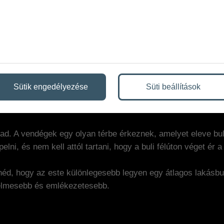
ibuli helyszínt bér
Sütik engedélyezése
Süti beállítások
zés során gyorsan előkerülnek a nehézségek. Kevés a hely, 
gén pedig jön a pakolás és a takarítás.
 ad. A vendégek egy olyan térbe érkeznek, amelyet eleve bu
pelni, és nem kell attól tartani, hogy a buli félúton véget ér 
tnéd, hogy az este különlegesebb legyen egy átlagos lakásbul
elmesebb és emlékezetesebb.