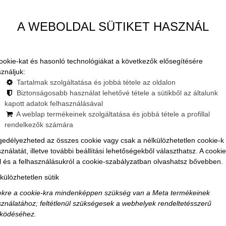
ibuli helyszín bérlés Budape
A WEBOLDAL SÜTIKET HASZNÁL
ookie-kat és hasonló technológiákat a következők elősegítésére
ználjuk:
Tartalmak szolgáltatása és jobbá tétele az oldalon
Biztonságosabb használat lehetővé tétele a sütikből az általunk
kapott adatok felhasználásával
A weblap termékeinek szolgáltatása és jobbá tétele a profillal
rendelkezők számára
Privát buli, ott
edélyezheted az összes cookie vagy csak a nélkülözhetetlen cookie-k
ználatát, illetve további beállítási lehetőségekből választhatsz. A cookie
l és a felhasználásukról a cookie-szabályzatban olvashatsz bővebben.
kompromisszum
külözhetetlen sütik
kre a cookie-kra mindenképpen szükség van a Meta termékeinek
ználatához; feltétlenül szükségesek a webhelyek rendeltetésszerű
ködéséhez.