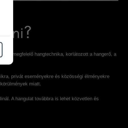
elni?
nincs megfelelő hangtechnika, korlátozott a hangerő, a
likra, privát eseményekre és közösségi élményekre
a körülmények miatt.
inál. A hangulat továbbra is lehet közvetlen és