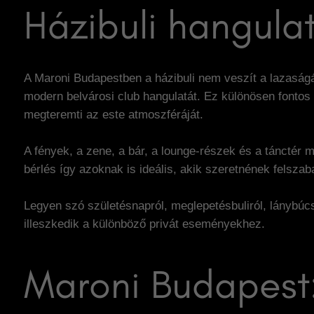
Házibuli hangula
A Maroni Budapestben a házibuli nem veszít a lazaságá
modern belvárosi club hangulatát. Ez különösen fontos
megteremti az este atmoszféráját.
A fények, a zene, a bár, a lounge-részek és a tánctér 
bérlés így azoknak is ideális, akik szeretnének felsza
Legyen szó születésnapról, meglepetésbuliról, lánybúcs
illeszkedik a különböző privát eseményekhez.
Maroni Budapest: