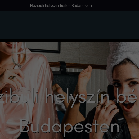
Házibuli helyszín bérlés Budapesten
ibuli helyszín bé
Budapesten