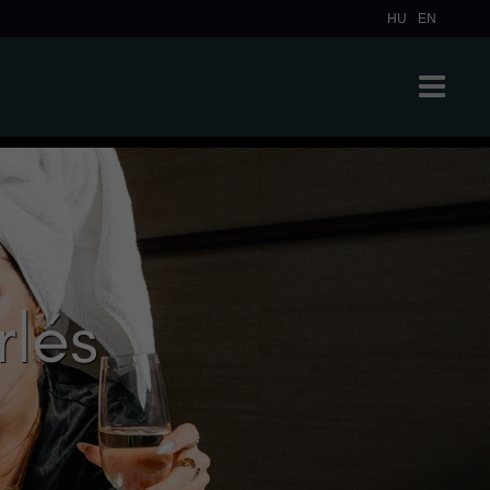
HU
EN
rlés